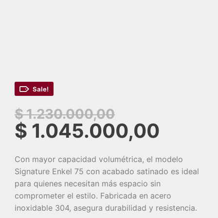
Sale!
Original
$
1.230.000,00
price
Curre
$
1.045.000,00
was:
price
Con mayor capacidad volumétrica, el modelo
$ 1.230.00
is:
Signature Enkel 75 con acabado satinado es ideal
$ 1.0
para quienes necesitan más espacio sin
comprometer el estilo. Fabricada en acero
inoxidable 304, asegura durabilidad y resistencia.