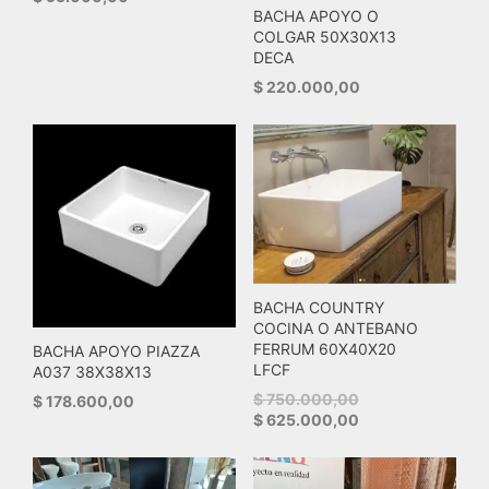
BACHA APOYO O
COLGAR 50X30X13
DECA
$
220.000,00
BACHA COUNTRY
COCINA O ANTEBANO
FERRUM 60X40X20
BACHA APOYO PIAZZA
LFCF
A037 38X38X13
Original
$
750.000,00
$
178.600,00
price
Current
$
625.000,00
was:
price
$ 750.000,00.
is:
$ 625.000,00.