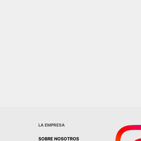
R AL CARRITO
BACHA REDONDA CARRARA
BETAS BEIGE
$
215.000,00
AGREGAR AL CARRITO
LA EMPRESA
SOBRE NOSOTROS