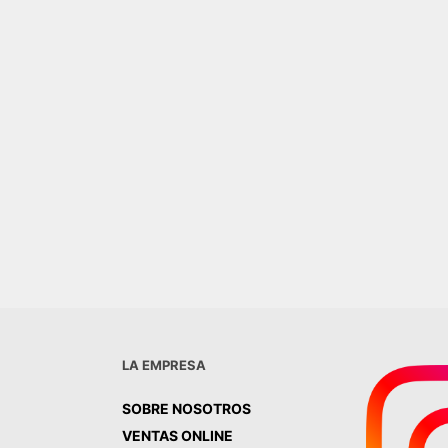
CERAMICO 10X10 BLANCO
BRILLANTE O MATE
CERAMICA GRAFIATO
$
49.000,00
AGREGAR AL CARRITO
0,00
R AL CARRITO
LA EMPRESA
SOBRE NOSOTROS
VENTAS ONLINE