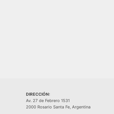
MALLA 
30X30
MALLA FOGLIE TIVER 28X32
$
15.90
MISIONES
AGREGA
$
32.800,00
AGREGAR AL CARRITO
DIRECCIÓN:
Av. 27 de Febrero 1531
2000 Rosario Santa Fe, Argentina