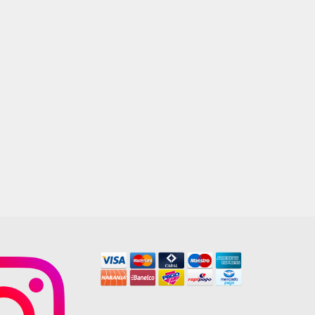
LUND ALUM STRIP BEIGE 30X30
$
21.740,00
AGREGAR AL CARRITO