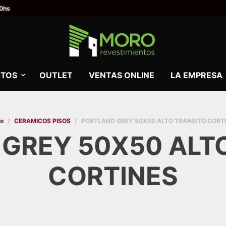
00hs
TOS
OUTLET
VENTAS ONLINE
LA EMPRESA
io
/
CERAMICOS PISOS
/
PORTLAND GREY 50X50 ALTO TRANSITO CORT
GREY 50X50 ALT
CORTINES