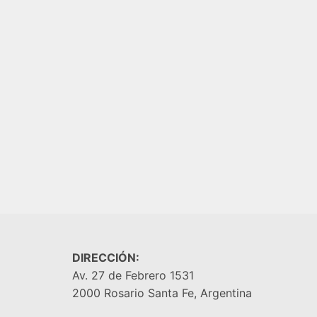
BLANCO
PARED
$
39.00
CRISTAL BRILLANTE 45X45 SAN
LORENZO
AGREGA
$
10.300,00
AGREGAR AL CARRITO
DIRECCIÓN:
Av. 27 de Febrero 1531
2000 Rosario Santa Fe, Argentina