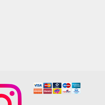
VILLENA MIX 45X45 SAN
LORENZO
$
12.900,00
AGREGAR AL CARRITO