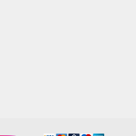
ESPEJO PIVOT 60X80 HERRAJES
ALUMINIO
$
85.000,00
AGREGAR AL CARRITO