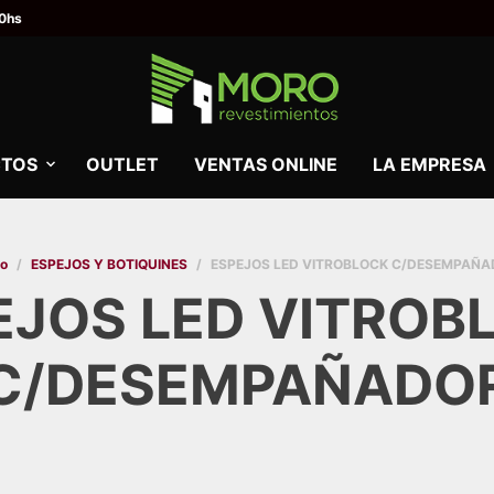
00hs
TOS
OUTLET
VENTAS ONLINE
LA EMPRESA
io
/
ESPEJOS Y BOTIQUINES
/
ESPEJOS LED VITROBLOCK C/DESEMPAÑ
EJOS LED VITROB
C/DESEMPAÑADO