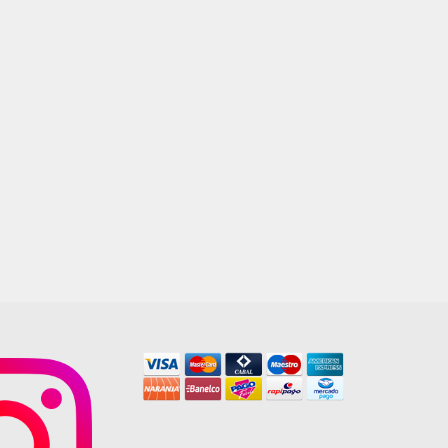
NEGRO PLUS Y BLANCO PLUS
35X35 LOURDES
$
8.500,00
AGREGAR AL CARRITO