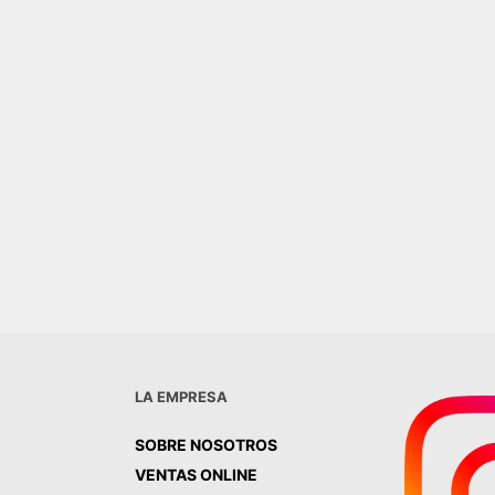
 BIANCO 31X53 PISO
ICO
BLANCO 20X20 MATE PISO-
0,00
PARED
R AL CARRITO
$
39.000,00
AGREGAR AL CARRITO
LA EMPRESA
SOBRE NOSOTROS
VENTAS ONLINE