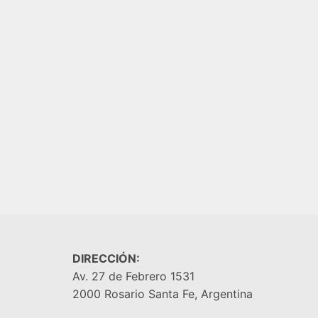
$
10.500,00
AGREGAR AL CARRITO
MADERO
CERAM
$
10.50
AGREGA
DIRECCIÓN:
Av. 27 de Febrero 1531
2000 Rosario Santa Fe, Argentina