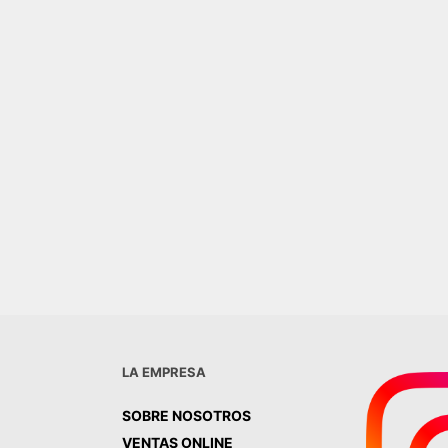
ESCALON ROJO 33X33 PATIO
$
13.900,00
AGREGAR AL CARRITO
ND STEEL 50X50
ES
0,00
R AL CARRITO
LA EMPRESA
SOBRE NOSOTROS
VENTAS ONLINE