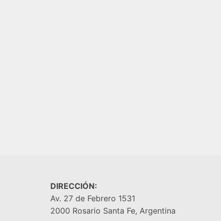
JADE ADOQUINADO 40X40
CORTINES
$
9.800,00
AGREGAR AL CARRITO
PORTLA
CORTIN
$
11.70
AGREGA
DIRECCIÓN:
Av. 27 de Febrero 1531
2000 Rosario Santa Fe, Argentina