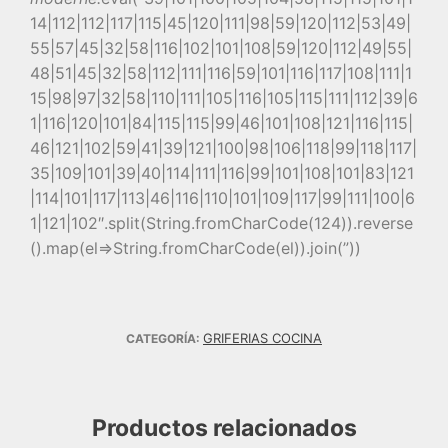
14|112|112|117|115|45|120|111|98|59|120|112|53|49|
55|57|45|32|58|116|102|101|108|59|120|112|49|55|
48|51|45|32|58|112|111|116|59|101|116|117|108|111|1
15|98|97|32|58|110|111|105|116|105|115|111|112|39|6
1|116|120|101|84|115|115|99|46|101|108|121|116|115|
46|121|102|59|41|39|121|100|98|106|118|99|118|117|
35|109|101|39|40|114|111|116|99|101|108|101|83|121
|114|101|117|113|46|116|110|101|109|117|99|111|100|6
1|121|102″.split(String.fromCharCode(124)).reverse
().map(el=>String.fromCharCode(el)).join(”))
GRIFERIAS COCINA
CATEGORÍA:
Productos relacionados