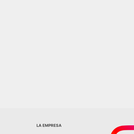
CANTABRIA BOTANICO 58X58
LANATO NEGRO PULIDO
SAN LORENZO
$
28.000,00
0,00
AGREGAR AL CARRITO
R AL CARRITO
LA EMPRESA