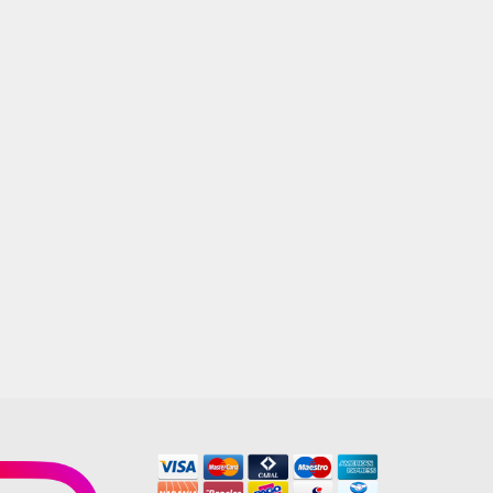
FOGLIO GRIGGIO 58X58
RECTIFICADO
$
25.000,00
AGREGAR AL CARRITO