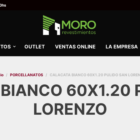
00hs
TOS
OUTLET
VENTAS ONLINE
LA EMPRESA
cio
/
PORCELLANATOS
/
CALACATA BIANCO 60X1.20 PULIDO SAN LORE
BIANCO 60X1.20 
LORENZO