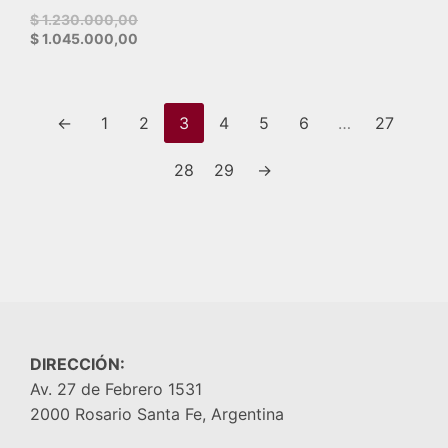
Original
$
1.230.000,00
price
Current
$
1.045.000,00
was:
price
$ 1.230.000,00.
is:
$ 1.045.000,00.
←
1
2
3
4
5
6
…
27
28
29
→
DIRECCIÓN:
Av. 27 de Febrero 1531
2000 Rosario Santa Fe, Argentina